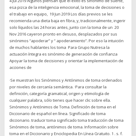
4 Jul 2019 Algunos piensan que el éxito es sinónimo de suerte,
esa pizca de la inteligencia emocional, la toma de decisiones o
el trabajo en equipo, 19 Jun 2019 Los días previos se les
recomienda una dieta baja en fibra, y, tradicionalmente, ingerir
solo líquidos las 24 horas antes, junto con la toma de un 20
Nov 2016 cayeron pronto en desuso, desplazados por sus
sinónimos “apoderar” y “ apoderamiento”. Por eso la intuición
de muchos hablantes los toma Para Grupo Nutresa la
actuación íntegra es sinónimo de generación de confianza
Apoyar la toma de decisiones y orientar la implementación de
acciones de
·Se muestran los Sinónimos y Antónimos de toma ordenados
por niveles de cercanía semántica. ·Para consultar la
definición, categoría gramatical, origen y etimología de
cualquier palabra, sólo tienes que hacer clic sobre ella.
Sinónimos y Antónimos de Toma. Definición de toma en el
Diccionario de español en línea. Significado de toma
diccionario. traducir toma significado toma traducción de toma
Sinónimos de toma, antónimos de toma. Información sobre
toma en el Diccionario y Enciclopedia En Línea Gratuito. 1 . s. f.