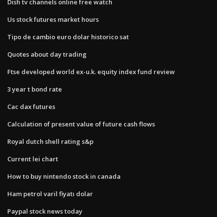
Dish tv channels online free watch
Us stock futures market hours
Tipo de cambio euro dolar historico sat
Quotes about day trading
Ftse developed world ex-u.k. equity index fund review
3 year t bond rate
Cac dax futures
Calculation of present value of future cash flows
Royal dutch shell rating s&p
Current lei chart
How to buy nintendo stock in canada
Ham petrol varil fiyatı dolar
Paypal stock news today