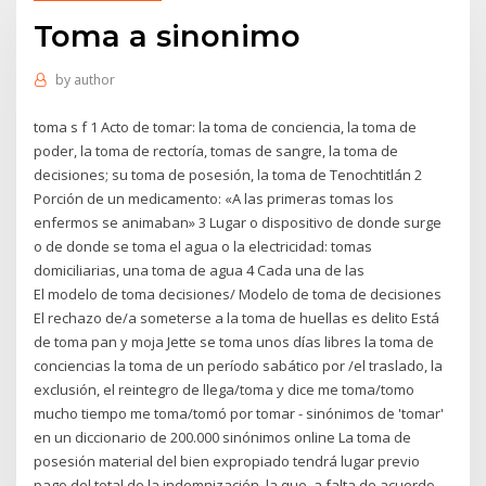
Toma a sinonimo
by
author
toma s f 1 Acto de tomar: la toma de conciencia, la toma de
poder, la toma de rectoría, tomas de sangre, la toma de
decisiones; su toma de posesión, la toma de Tenochtitlán 2
Porción de un medicamento: «A las primeras tomas los
enfermos se animaban» 3 Lugar o dispositivo de donde surge
o de donde se toma el agua o la electricidad: tomas
domiciliarias, una toma de agua 4 Cada una de las
El modelo de toma decisiones/ Modelo de toma de decisiones
El rechazo de/a someterse a la toma de huellas es delito Está
de toma pan y moja Jette se toma unos días libres la toma de
conciencias la toma de un período sabático por /el traslado, la
exclusión, el reintegro de llega/toma y dice me toma/tomo
mucho tiempo me toma/tomó por tomar - sinónimos de 'tomar'
en un diccionario de 200.000 sinónimos online La toma de
posesión material del bien expropiado tendrá lugar previo
pago del total de la indemnización, la que, a falta de acuerdo,