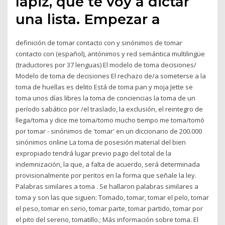
lápiz, que te voy a dictar
una lista. Empezar a
definición de tomar contacto con y sinónimos de tomar
contacto con (español), antónimos y red semántica multilingüe
(traductores por 37 lenguas) El modelo de toma decisiones/
Modelo de toma de decisiones El rechazo de/a someterse a la
toma de huellas es delito Está de toma pan y moja Jette se
toma unos días libres la toma de conciencias la toma de un
período sabático por /el traslado, la exclusión, el reintegro de
llega/toma y dice me toma/tomo mucho tiempo me toma/tomó
por tomar - sinónimos de 'tomar' en un diccionario de 200.000
sinónimos online La toma de posesión material del bien
expropiado tendrá lugar previo pago del total de la
indemnización, la que, a falta de acuerdo, será determinada
provisionalmente por peritos en la forma que señale la ley.
Palabras similares a toma . Se hallaron palabras similares a
toma y son las que siguen: Tomado, tomar, tomar el pelo, tomar
el peso, tomar en serio, tomar parte, tomar partido, tomar por
el pito del sereno, tomatillo.; Más información sobre toma. El